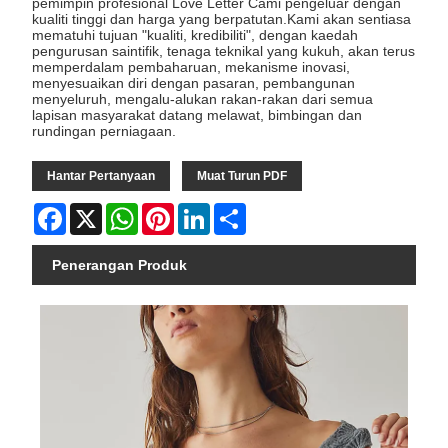
pemimpin profesional Love Letter Cami pengeluar dengan
kualiti tinggi dan harga yang berpatutan.Kami akan sentiasa
mematuhi tujuan "kualiti, kredibiliti", dengan kaedah
pengurusan saintifik, tenaga teknikal yang kukuh, akan terus
memperdalam pembaharuan, mekanisme inovasi,
menyesuaikan diri dengan pasaran, pembangunan
menyeluruh, mengalu-alukan rakan-rakan dari semua
lapisan masyarakat datang melawat, bimbingan dan
rundingan perniagaan.
Hantar Pertanyaan
Muat Turun PDF
Facebook
X
WhatsApp
Pinterest
LinkedIn
Share
Penerangan Produk