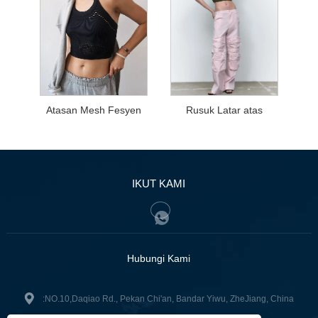
Atasan Mesh Fesyen
Rusuk Latar atas
IKUT KAMI
Hubungi Kami
:NO.10,Daqiao Rd., Pekan Chi'an, Bandar Yiwu, ZheJiang, China