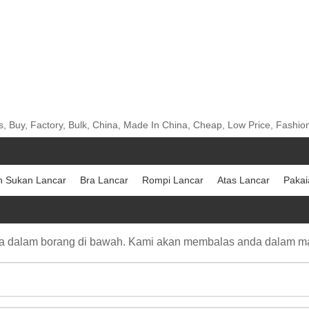
, Buy, Factory, Bulk, China, Made In China, Cheap, Low Price, Fashio
n Sukan Lancar
Bra Lancar
Rompi Lancar
Atas Lancar
Pakai
da dalam borang di bawah. Kami akan membalas anda dalam m