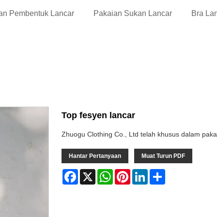
an Pembentuk Lancar
Pakaian Sukan Lancar
Bra La
Top fesyen lancar
Zhuogu Clothing Co., Ltd telah khusus dalam paka
Hantar Pertanyaan
Muat Turun PDF
Facebook
X
WhatsApp
Pinterest
LinkedIn
Share